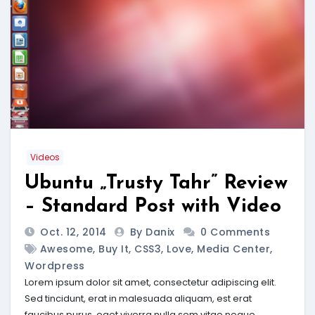
Videos
Ubuntu „Trusty Tahr” Review
– Standard Post with Video
Oct. 12, 2014
By Danix
0 Comments
Awesome
,
Buy It
,
CSS3
,
Love
,
Media Center
,
Wordpress
Lorem ipsum dolor sit amet, consectetur adipiscing elit.
Sed tincidunt, erat in malesuada aliquam, est erat
faucibus purus, eget viverra nulla sem vitae neque.