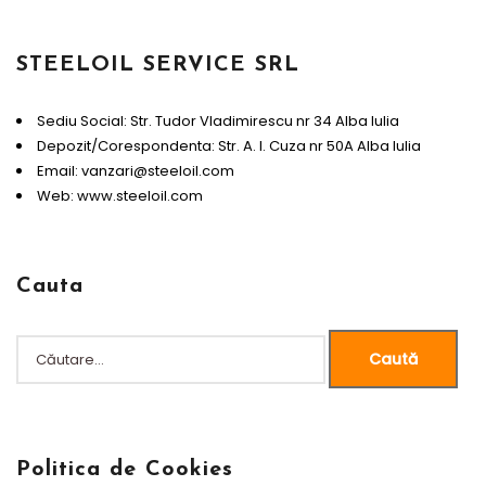
STEELOIL SERVICE SRL
Sediu Social: Str. Tudor Vladimirescu nr 34 Alba Iulia
Depozit/Corespondenta: Str. A. I. Cuza nr 50A Alba Iulia
Email: vanzari@steeloil.com
Web: www.steeloil.com
Cauta
Caută
după:
Politica de Cookies