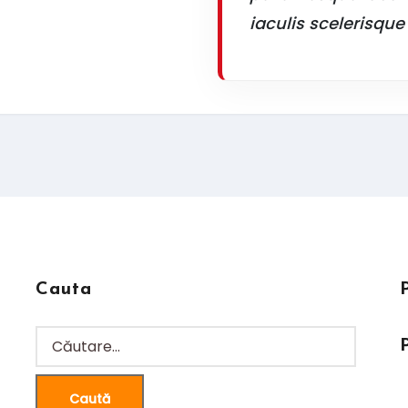
iaculis scelerisque
Cauta
Caută
după: