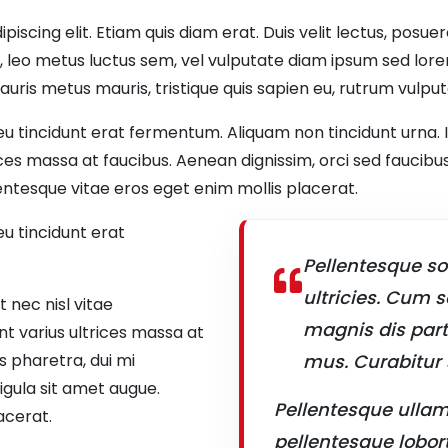
iscing elit. Etiam quis diam erat. Duis velit lectus, posue
m, leo metus luctus sem, vel vulputate diam ipsum sed lor
auris metus mauris, tristique quis sapien eu, rutrum vulpu
eu tincidunt erat fermentum. Aliquam non tincidunt urna. I
ices massa at faucibus. Aenean dignissim, orci sed faucibus
entesque vitae eros eget enim mollis placerat.
eu tincidunt erat
Pellentesque so
ultricies. Cum 
 nec nisl vitae
magnis dis part
nt varius ultrices massa at
s pharetra, dui mi
mus. Curabitur 
igula sit amet augue.
Pellentesque ullam
acerat.
pellentesque lobor