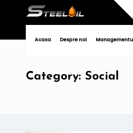
Skip
to
content
Acasa
Despre noi
Managementul 
Category: Social