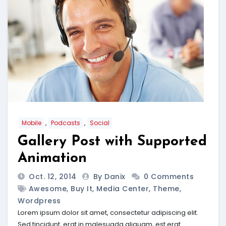
,
,
Mobile
Podcasts
Social
Gallery Post with Supported
Animation
Oct. 12, 2014
By Danix
0 Comments
Awesome
,
Buy It
,
Media Center
,
Theme
,
Wordpress
Lorem ipsum dolor sit amet, consectetur adipiscing elit.
Sed tincidunt, erat in malesuada aliquam, est erat