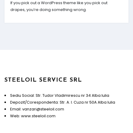
If you pick out a WordPress theme like you pick out
drapes, you’re doing something wrong.
STEELOIL SERVICE SRL
Sediu Social: Str. Tudor Vladimirescu nr 34 Alba Iulia
Depozit/Corespondenta: Str. A. I. Cuza nr 50A Alba Iulia
Email: vanzari@steeloil.com
Web: www.steeloil.com