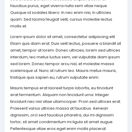
faucibus purus, eget viverra nulla sem vitae neque.
Quisque id sodales libero. In nec enim nisi, in ultricies
quam. Sed lacinia feugiat velit, cursus molestie lectus
mollis et.
Lorem ipsum dolor sit amet, consectetur adipiscing elit.
Etiam quis diam erat. Duis velit lectus, posuere a blandit sit
amet, tempor at lorem. Donec ultricies, lorem sed ultrices
interdum, leo metus luctus sem, vel vulputate diam ipsum
sed lorem. Donec tempor arcu nisl, et molestie massa
scelerisque ut. Nunc at rutrum leo. Mauris metus mauris,
tristique quis sapien eu, rutrum vulputate enim.
Mauris tempus erat laoreet turpis lobortis, eu tincidunt
erat fermentum. Aliquam non tincidunt urna. Integer
tincidunt nec nisl vitae ullamcorper. Proin sed ultrices erat.
Praesent varius ultrices massa at faucibus. Aenean
dignissim, orci sed faucibus pharetra, dui mi dignissim
tortor, sit amet condimentum mi ligula sit amet augue.
Pellentesque vitae eros eget enim mollis placerat.